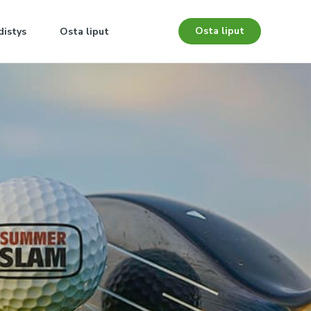
Osta liput
distys
Osta liput