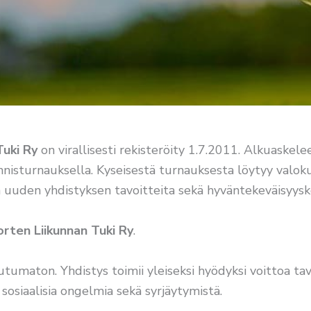
Tuki Ry
on virallisesti rekisteröity 1.7.2011. Alkuaskele
nnisturnauksella. Kyseisestä turnauksesta löytyy valok
a uuden yhdistyksen tavoitteita sekä hyväntekeväisyysk
rten Liikunnan Tuki Ry
.
toutumaton. Yhdistys toimii yleiseksi hyödyksi voittoa t
 sosiaalisia ongelmia sekä syrjäytymistä.