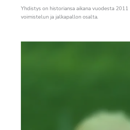
Yhdistys on historiansa aikana vuodesta 2011 
voimistelun ja jalkapallon osalta.