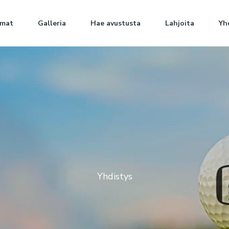
umat
Galleria
Hae avustusta
Lahjoita
Yh
Yhdistys